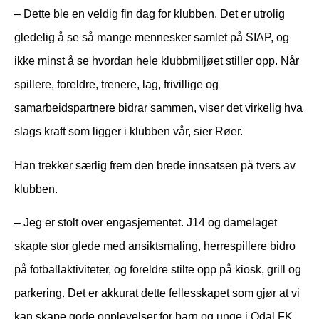
– Dette ble en veldig fin dag for klubben. Det er utrolig
gledelig å se så mange mennesker samlet på SIAP, og
ikke minst å se hvordan hele klubbmiljøet stiller opp. Når
spillere, foreldre, trenere, lag, frivillige og
samarbeidspartnere bidrar sammen, viser det virkelig hva
slags kraft som ligger i klubben vår, sier Røer.
Han trekker særlig frem den brede innsatsen på tvers av
klubben.
– Jeg er stolt over engasjementet. J14 og damelaget
skapte stor glede med ansiktsmaling, herrespillere bidro
på fotballaktiviteter, og foreldre stilte opp på kiosk, grill og
parkering. Det er akkurat dette fellesskapet som gjør at vi
kan skape gode opplevelser for barn og unge i Odal FK,