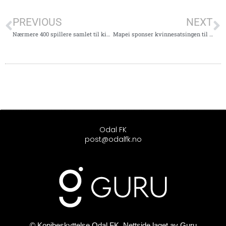
PREVIOUS
NEXT
Nærmere 400 spillere samlet til kick-off
Mapei sponser kvinnesatsingen til Odal FK
Odal FK
post@odalfk.no
© Kopibeskyttelse Odal FK. Nettside laget av
Guru