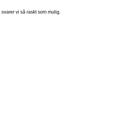
å svarer vi så raskt som mulig.
© Kopibeskyttelse Odal FK. Nettside laget av
Guru Utvikling
.
Personvernerklæring.