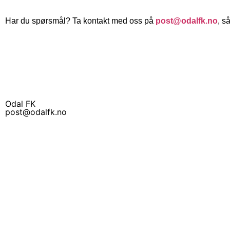
Har du spørsmål? Ta kontakt med oss på
post@odalfk.no
, s
Odal FK
post@odalfk.no