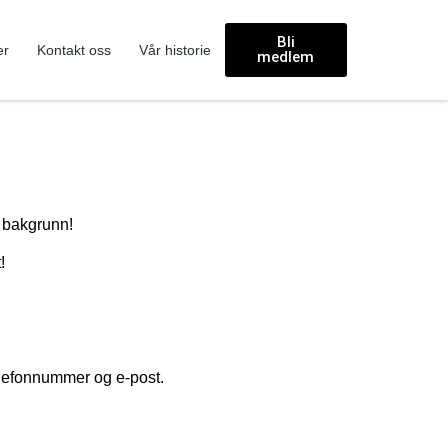
Bli
er
Kontakt oss
Vår historie
medlem
r bakgrunn!
!
elefonnummer og e-post.