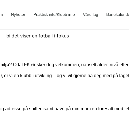
em
Nyheter
Praktisk info/Klubb info
Våre lag
Banekalend
lmiljø? Odal FK ønsker deg velkommen, uansett alder, nivå elle
 er vi en klubb i utvikling – og vi vil gjerne ha deg med på laget
g adresse på spiller, samt navn på minimum en foresatt med t