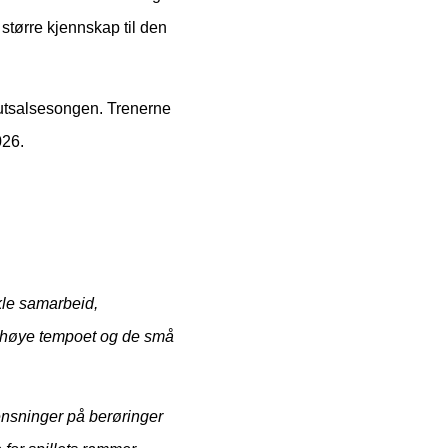
 større kjennskap til den
 futsalsesongen. Trenerne
026.
kle samarbeid,
Det høye tempoet og de små
grensninger på berøringer