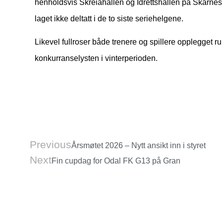
henholdsvis Skreiahallen og Idrettshallen på Skarnes
laget ikke deltatt i de to siste seriehelgene.
Likevel fullroser både trenere og spillere opplegget r
konkurranselysten i vinterperioden.
Previous
Årsmøtet 2026 – Nytt ansikt inn i styret
Next
Fin cupdag for Odal FK G13 på Gran