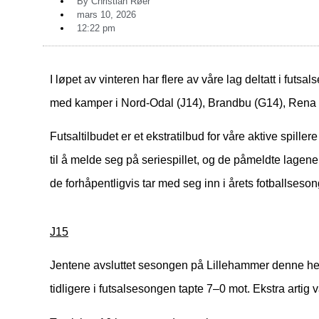
By
Christian Røer
mars 10, 2026
12:22 pm
I løpet av vinteren har flere av våre lag deltatt i futsals
med kamper i Nord-Odal (J14), Brandbu (G14), Rena (
Futsaltilbudet er et ekstratilbud for våre aktive spill
til å melde seg på seriespillet, og de påmeldte lagen
de forhåpentligvis tar med seg inn i årets fotballseson
J15
Jentene avsluttet sesongen på Lillehammer denne hel
tidligere i futsalsesongen tapte 7–0 mot. Ekstra artig