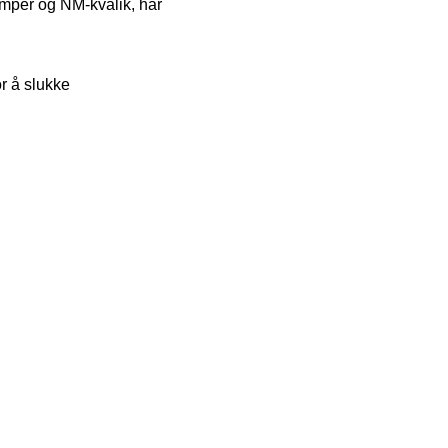
amper og NM-kvalik, har
or å slukke