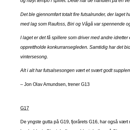
og høyt tempo i spillet. Dette har de håndtert på en ve
Det ble gjennomført totalt fire futsalrunder, der laget
med lag som Raufoss, Biri og Vågå var spennende og m
I laget er det få spillere som driver med andre idrette
opprettholde konkurransegleden. Samtidig har det bid
vintersesong.
Alt i alt har futsalsesongen vært et svært godt supplem
– Jon Olav Amundsen, trener G13
G17
De yngste gutta på G19, fjorårets G16, har også vært m