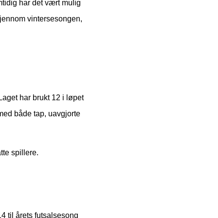
tidig har det vært mulig
n gjennom vintersesongen,
aget har brukt 12 i løpet
med både tap, uavgjorte
te spillere.
4 til årets futsalsesong