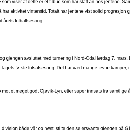
om viser at dette er et tilbud som har slått an hos jentene. Sam
har aktivitet vinterstid. Totalt har jentene vist solid progresjo
ot årets fotballsesong.
og gjengen avsluttet med turnering i Nord-Odal lørdag 7. mars. L
d lagets første futsalsesong. Det har vært mange jevne kamper, 
mot et meget godt Gjøvik-Lyn, etter super innsats fra samtlige åt
2. divisjon både vår og høst, stilte den seiersvante gjengen på G1