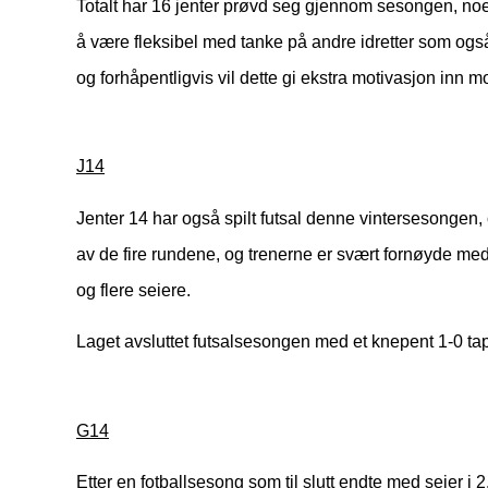
Totalt har 16 jenter prøvd seg gjennom sesongen, noe s
å være fleksibel med tanke på andre idretter som også 
og forhåpentligvis vil dette gi ekstra motivasjon inn m
J14
Jenter 14 har også spilt futsal denne vintersesongen, 
av de fire rundene, og trenerne er svært fornøyde me
og flere seiere.
Laget avsluttet futsalsesongen med et knepent 1-0 tap 
G14
Etter en fotballsesong som til slutt endte med seier i 