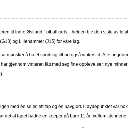
erien til Indre Østland Fotballkrets. I helgen ble den siste av totalt
G13) og Lillehammer (J15) for våre lag.
ere som ønsker å ha et sportslig tilbud også vinterstid. Alle ungd
e har gjennom vinteren
fått med seg fine opplevelser, nye minne
g.
gen med én seier, ett tap og én uavgjort. Høydepunktet var nok
 var det at laget hadde en keeper på bare 11 år mellom stengene.