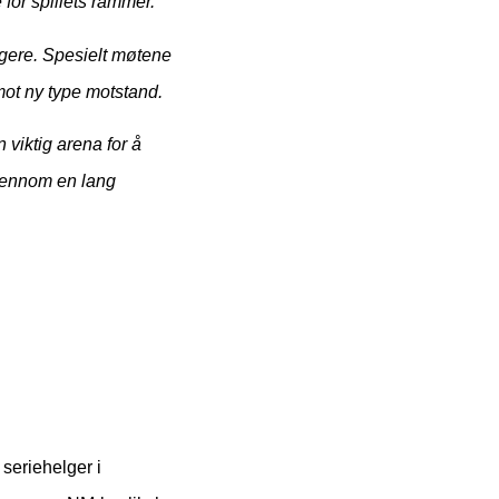
 for spillets rammer.
ligere. Spesielt møtene
mot ny type motstand.
 viktig arena for å
gjennom en lang
seriehelger i