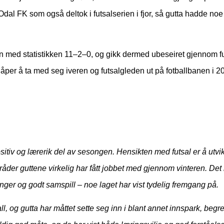
dal FK som også deltok i futsalserien i fjor, så gutta hadde noe
igjen med statistikken 11–2–0, og gikk dermed ubeseiret gjennom
per å ta med seg iveren og futsalgleden ut på fotballbanen i 2
sitiv og lærerik del av sesongen. Hensikten med futsal er å utvi
r områder guttene virkelig har fått jobbet med gjennom vinteren. 
ninger og godt samspill – noe laget har vist tydelig fremgang på.
ball, og gutta har måttet sette seg inn i blant annet innspark, be