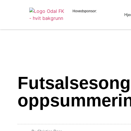
Hovedsponsor:
Hj
Futsalsesong
oppsummering